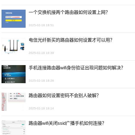
一个交换机接两个路由器如何设置上网？
2025-02-18 18:51
电信光纤新买的路由器如何设置才可以用？
2025-02-18 18:39
手机连接路由器wifi身份验证出现问题如何解决？
2025-02-18 18:26
路由器如何设置密码不会别人破解？
2025-02-18 18:14
路由器wifi关闭ssid广播手机如何连接？