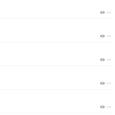
104
168
106
120
106