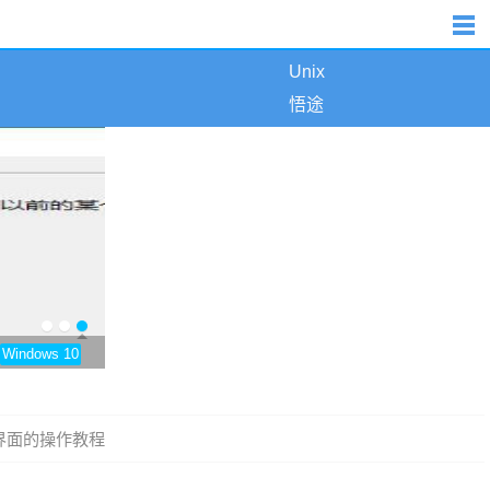
Unix
悟途
iPhone手机3D Touch的10个使用小技巧
Windows 10
陆界面的操作教程