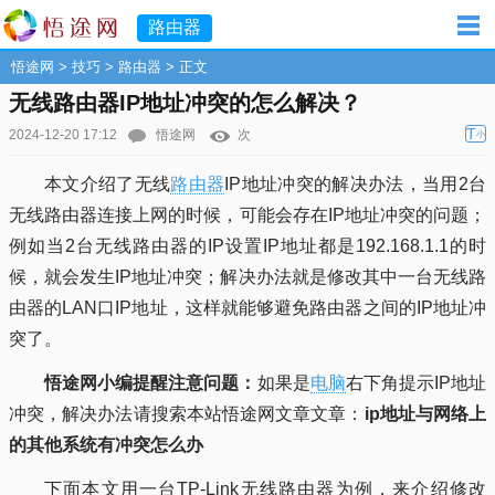
路由器
悟途网
>
技巧
>
路由器
> 正文
无线路由器IP地址冲突的怎么解决？
T
2024-12-20 17:12
悟途网
次
小
本文介绍了无线
路由器
IP地址冲突的解决办法，当用2台
无线路由器连接上网的时候，可能会存在IP地址冲突的问题；
例如当2台无线路由器的IP设置IP地址都是192.168.1.1的时
候，就会发生IP地址冲突；解决办法就是修改其中一台无线路
由器的LAN口IP地址，这样就能够避免路由器之间的IP地址冲
突了。
悟途网小编提醒注意问题：
如果是
电脑
右下角提示IP地址
冲突，解决办法请搜索本站悟途网文章文章：
ip地址与网络上
的其他系统有冲突怎么办
下面本文用一台TP-Link无线路由器为例，来介绍修改