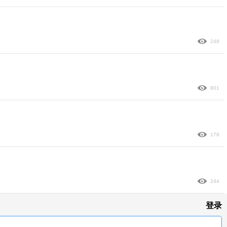
248
801
178
244
登录