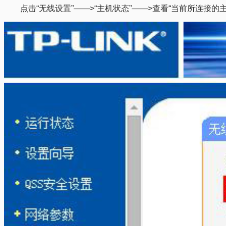
点击“无线设置”——>“主机状态”——>查看“当前所连