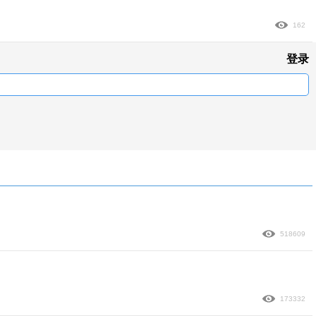
162
登录
518609
173332