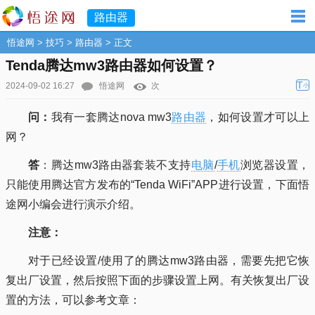
路由器
悟途网
>
技巧
>
路由器
> 正文
Tenda腾达mw3路由器如何设置？
T
2024-09-02 16:27
悟途网
次
小
问：
我有一套腾达nova mw3
路由器
，如何设置才可以上
网？
答
：腾达mw3路由器套装不支持
电脑
/
手机
浏览器设置，
只能使用腾达官方发布的“Tenda WiFi”APP进行设置，下面悟
途网小编会进行演示介绍。
注意：
对于已经设置/使用了的腾达mw3路由器，需要先把它恢
复出厂设置，然后按照下面的步骤设置上网。有关恢复出厂设
置的方法，可以参考文章：