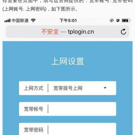
你需要在页面中，填写运营商提供的：宽带账号. 宽带密码
(上网账号. 上网密码)，如下图所示。