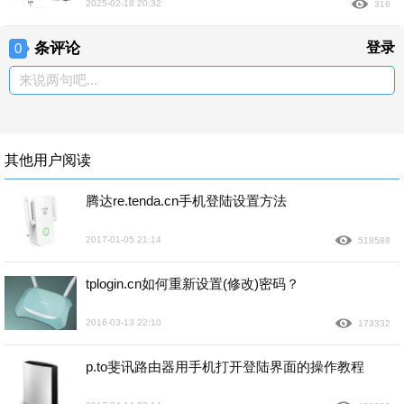
2025-02-18 20:32
316
条评论
登录
0
来说两句吧...
其他用户阅读
腾达re.tenda.cn手机登陆设置方法
2017-01-05 21:14
518588
tplogin.cn如何重新设置(修改)密码？
2016-03-13 22:10
173332
p.to斐讯路由器用手机打开登陆界面的操作教程