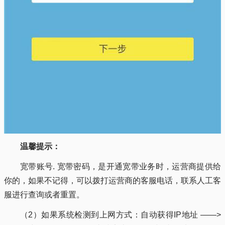
温馨提示：
宽带账号. 宽带密码，是开通宽带业务时，运营商提供给
你的，如果不记得，可以拨打运营商的客服电话，联系人工客
服进行查询或者重置。
（2）如果系统检测到上网方式：自动获得IP地址 ——>