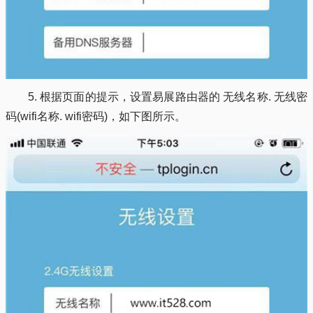
5. 根据页面的提示，设置易展路由器的 无线名称. 无线密
码(wifi名称. wifi密码)，如下图所示。