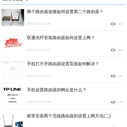
两个路由器连接如何设置第二个路由器？
2025-02-18 21:36
143
联通光纤安装路由器如何设置上网？
2025-02-18 21:21
306
手机打不开路由器设置页面如何解决？
2025-02-18 21:07
194
手机设置路由器的网址是什么？
2025-02-18 20:55
176
家里安装两个无线路由器的设置上网方法(二)