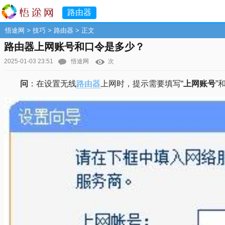
路由器
悟途网
>
技巧
>
路由器
> 正文
路由器上网账号和口令是多少？
2025-01-03 23:51
悟途网
次
问
：在设置无线
路由器
上网时，提示需要填写“
上网账号
”和