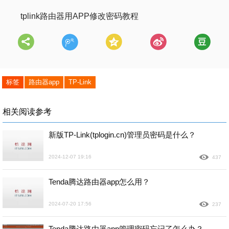
tplink路由器用APP修改密码教程
标签
路由器app
TP-Link
相关阅读参考
新版TP-Link(tplogin.cn)管理员密码是什么？
2024-12-07 19:16
437
Tenda腾达路由器app怎么用？
2024-07-20 17:56
237
Tenda腾达路由器app管理密码忘记了怎么办？