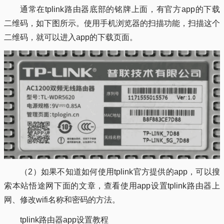
通常在tplink路由器底部的铭牌上面，有官方app的下载
二维码，如下图所示。使用手机浏览器的扫描功能，扫描这个
二维码，就可以进入app的下载页面。
（2）如果不知道如何使用tplink官方提供的app，可以搜
索本站悟途网下面的文章，查看使用app设置tplink路由器上
网、修改wifi名称和密码的方法。
tplink路由器app设置教程