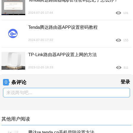
2024-07-20 17:44
131
Tenda腾达路由器APP设置密码教程
2024-07-20 17:32
155
TP-Link路由器APP设置上网的方法
2023-12-20 18:33
311
条评论
登录
0
来说两句吧...
其他用户阅读
腾达re.tenda.cn手机登陆设置方法