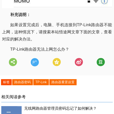
补充说明：
如果设置完成后，电脑、手机连接到TP-Link路由器不能
上网，这种情况下，请搜索本站悟途网文章下面的文章，查看
对应的解决办法。
TP-Link路由器无法上网怎么办？
标签
路由器密码
TP-Link
路由器重置设置
相关阅读参考
无线网路由器管理员密码忘记了如何解决？