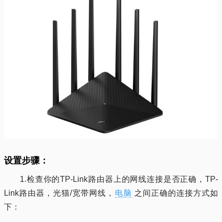
设置步骤：
1.检查你的TP-Link路由器上的网线连接是否正确，TP-
Link路由器，光猫/宽带网线，
电脑
之间正确的连接方式如
下：