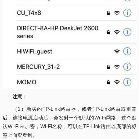
注意：
（1）新买的TP-Link路由器，或者TP-Link路由器重置
后，连接电源启动后，会发射一个默认的Wi-Fi网络。这个默
认Wi-Fi未加密，Wi-Fi名称，可以在TP-Link路由器底部的标
签上面查看到。