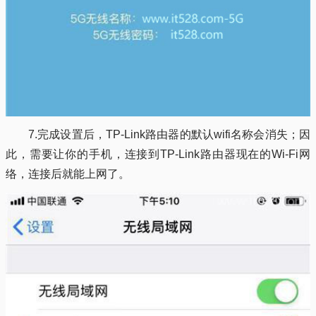
7.完成设置后，TP-Link路由器的默认wifi名称会消失；因
此，需要让你的手机，连接到TP-Link路由器现在的Wi-Fi网
络，连接后就能上网了。